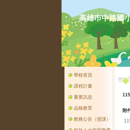
高雄巿中路國
:::
:::
學校首頁
課程計畫
1
重要訊息
品格教育
附
教務公告（授課）
1