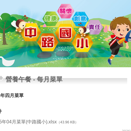
小
營養午餐
-
每月菜單
15年四月菜單
件
15年04月菜單(中路國小).xlsx
（43.96 KB）