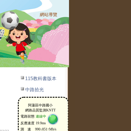
網站導覽
:::
:::
115教科書版本
中路拾光