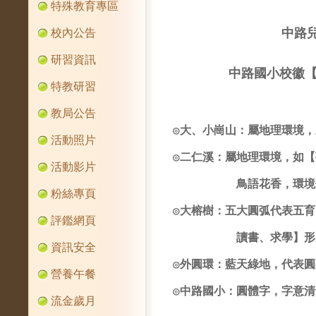
特殊教育專區
中路
校內公告
研習資訊
中路國小校徽
特教研習
教局公告
◎
大、小崗山：屬地
理環境，
活動照片
◎
二仁溪：屬地理環境，如【
活動影片
鳥語花香，環境
粉絲專頁
◎
大榕樹：
五大圓弧代表五育
評鑑網頁
讀書、求學】
形
資訊安全
◎
外圓環：藍天綠地，代表圓
營養午餐
◎
中路國小：圓體字，字意清
流金歲月