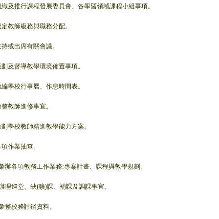
.組織及推行課程發展委員會、各學習領域課程小組事項。
.擬定教師級務與職務分配。
.主持或出席有關會議。
.策劃及督導教學環境佈置事項。
.彙編學校行事曆、作息時間表。
.彙整教師進修事宜。
.策劃學校教師精進教學能力方案。
.各項作業抽查。
0.彙辦各項教務工作業務:專案計畫、課程與教學規劃。
1.辦理巡堂、缺(曠)課、補課及調課事宜。
2.彙整校務評鑑資料。