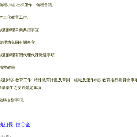
3.領域小組:社群運作、領域會議。
4.本土化教育工作。
5.規劃辦理畢業典禮事宜
6.辦理幼兒園有關事宜
7.規劃辦理有關代理代課徵選事項
.補救教學
9.規劃特殊教育工作: 特殊教育計畫及章則、組織及運作特殊教育推行委員會事
障礙學生之安置鑑定事項。
0.臨時交辦事項。
務組長 鍾
〇
全