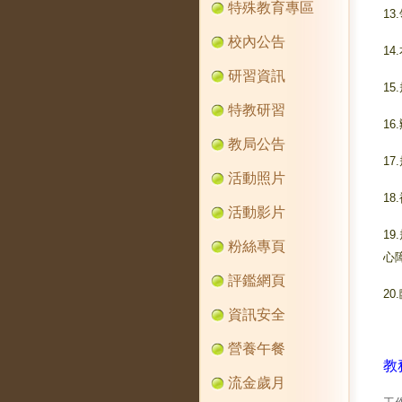
特殊教育專區
1
校內公告
1
研習資訊
1
特教研習
1
教局公告
1
活動照片
18
活動影片
1
粉絲專頁
心
評鑑網頁
2
資訊安全
0
營養午餐
教
流金歲月