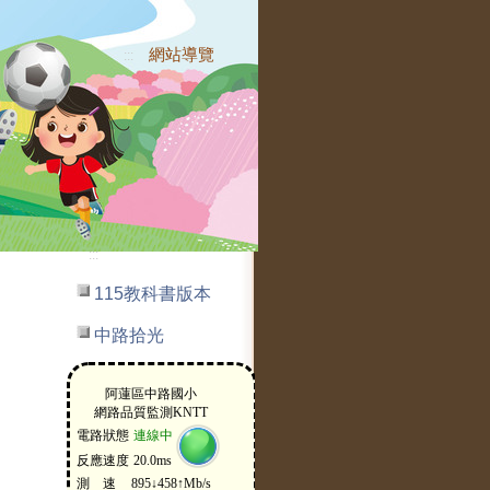
網站導覽
:::
:::
115教科書版本
中路拾光