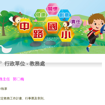
小
行政單位
-
教務處
務主任 郭〇梅
作執掌
.擬定教務工作計畫、行事曆及章則。