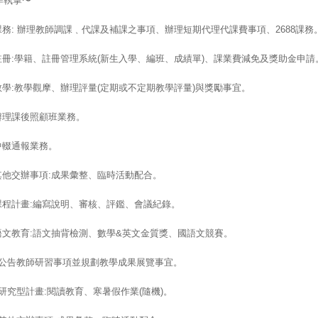
作執掌〜
.課務: 辦理教師調課﹑代課及補課之事項、辦理短期代理代課費事項、2688課務
.註冊:學籍、註冊管理系統(新生入學、編班、成績單)、課業費減免及獎助金申請
.教學:教學觀摩、辦理評量(定期或不定期教學評量)與獎勵事宜。
.辦理課後照顧班業務。
.中輟通報業務。
.其他交辦事項:成果彙整、臨時活動配合。
.課程計畫:編寫說明、審核、評鑑、會議紀錄。
.語文教育:語文抽背檢測、數學&英文金質獎、國語文競賽。
0.公告教師研習事項並規劃教學成果展覽事宜。
1.研究型計畫:閱讀教育、寒暑假作業(隨機)。