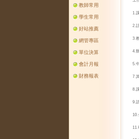
工
教師常用
1
學生常用
2
好站推薦
3
網管專區
4
單位決算
會計月報
5
財務報表
7
8
9
1
1