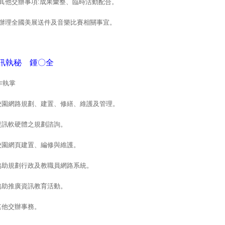
2.其他交辦事項:成果彙整、臨時活動配合。
3.辦理全國美展送件及音樂比賽相關事宜。
訊執秘 鍾
〇
全
作執掌
.校園網路規劃、建置、修繕、維護及管理。
.資訊軟硬體之規劃諮詢。
.校園網頁建置、編修與維護。
.協助規劃行政及教職員網路系統。
.協助推廣資訊教育活動。
.其他交辦事務。