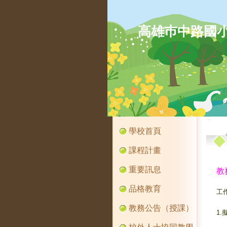
高雄巿中路國
:::
:::
學校首頁
課程計畫
重要訊息
教
品格教育
工
教務公告（授課）
1