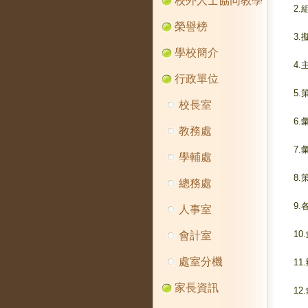
校外人士協同教學
2
榮譽榜
3
學校簡介
4
行政單位
5
校長室
6
教務處
7
學輔處
8
總務處
9
人事室
1
會計室
處室分機
1
家長資訊
1