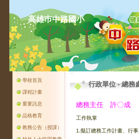
高雄巿中路國小
:::
:::
學校首頁
行政單位
-
總務
課程計畫
重要訊息
總務主任 許
〇
成
品格教育
工作執掌
教務公告（授課）
1.擬訂總務工作計畫、行