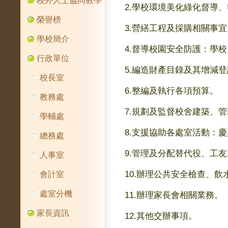
校外人士協同教學
2.學校環境美化綠化督導
榮譽榜
3.營繕工程及採購相關事宜
學校簡介
4.督導校園安全防護：學
行政單位
5.編造財產目錄及其增減
校長室
6.整編及執行各項預算。
教務處
7.規劃及監督校舍建築、
學輔處
8.支援協助各處室活動：
總務處
9.管理及分配替代役、工
人事室
10.辦理公共安全檢查、飲
會計室
處室分機
11.辦理家長會相關業務。
家長資訊
12.其他交辦事項。