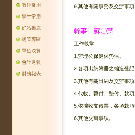
教師常用
9.其他有關事務及交辦事項
學生常用
0
好站推薦
幹事 蘇
〇
慧
網管專區
工作執掌
單位決算
1.
辦理公保健保勞保。
會計月報
2.
各項出納簿冊之編造登記
財務報表
3.
其他有關出納及交辦事項
4.
代收、暫付、墊付、款項
5.
依據收支傳票，各項款項
6.
其他交辦事項。