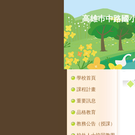
高雄巿中路國
:::
:::
學校首頁
課程計畫
重要訊息
品格教育
教務公告（授課）