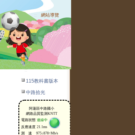
網站導覽
:::
:::
115教科書版本
中路拾光