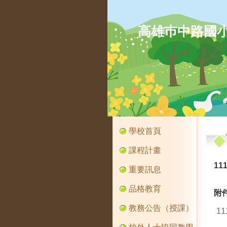
高雄巿中路國
:::
:::
學校首頁
課程計畫
11
重要訊息
品格教育
附
教務公告（授課）
1