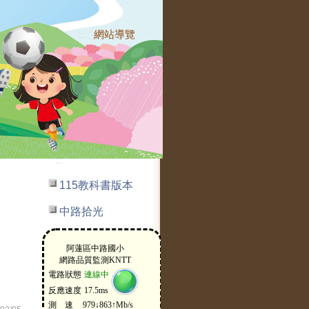
網站導覽
:::
:::
115教科書版本
中路拾光