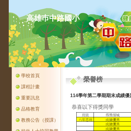
高雄巿中路國小
:::
:::
學校首頁
榮譽榜
課程計畫
114學年第二學期期末成績優
重要訊息
恭喜以下得獎同學
品格教育
教務公告（授課）