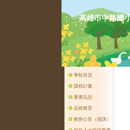
高雄巿中路國
:::
:::
學校首頁
課程計畫
重要訊息
品格教育
教務公告（授課）