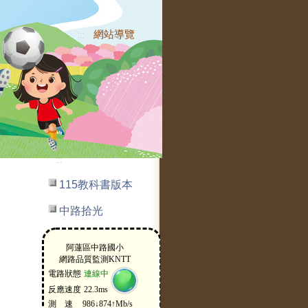
網站導覽
:::
:::
115教科書版本
中路拾光